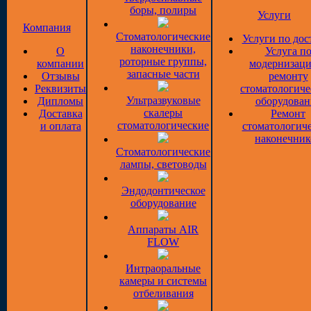
боры, полиры
Услуги
Компания
Стоматологические
Услуги по дос
наконечники,
О
Услуга п
роторные группы,
компании
модернизаци
запасные части
Отзывы
ремонту
Реквизиты
стоматологиче
Ультразвуковые
Дипломы
оборудован
скалеры
Доставка
Ремонт
стоматологические
и оплата
стоматологич
наконечник
Стоматологические
лампы, световоды
Эндодонтическое
оборудование
Аппараты AIR
FLOW
Интраоральные
камеры и системы
отбеливания