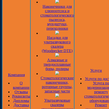
Наконечники для
слюноотсоса и
стоматологического
пылесоса,
мундштуки,
переходники
Насадки для
ультразвукового
скалера
(Woodpecker DTE)
Алмазные и
твердосплавные
боры, полиры
Услуги
Компания
Стоматологические
Услуги по дос
наконечники,
О
Услуга п
роторные группы,
компании
модернизаци
запасные части
Отзывы
ремонту
Реквизиты
стоматологиче
Ультразвуковые
Дипломы
оборудован
скалеры
Доставка
Ремонт