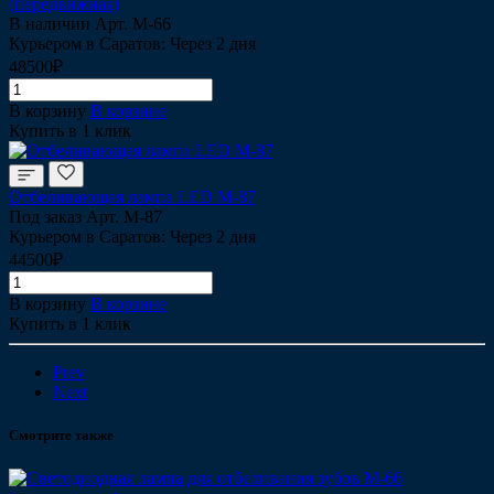
(передвижная)
В наличии
Арт.
М-66
Курьером в Саратов: Через 2 дня
48500₽
В корзину
В корзине
Купить в 1 клик
Отбеливающая лампа LED М-87
Под заказ
Арт.
М-87
Курьером в Саратов: Через 2 дня
44500₽
В корзину
В корзине
Купить в 1 клик
Prev
Next
Смотрите также