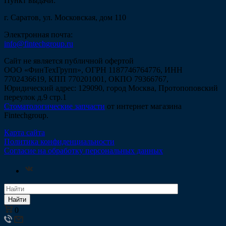
Пункт выдачи:
г. Саратов, ул. Московская, дом 110
Электронная почта:
info@fintechgroup.ru
Сайт не является публичной офертой
ООО «ФинТехГрупп», ОГРН 1187746764776, ИНН
7702436619, КПП 770201001, ОКПО 79366767,
Юридический адрес: 129090, город Москва, Протопоповский
переулок д.9 стр.1
Стоматологические запчасти
от интернет магазина
Fintechgroup.
Карта сайта
Политика конфиденциальности
Согласие на обработку персональных данных
Найти
0