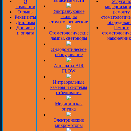
запасные части
О
Услуга п
компании
модернизаци
Ультразвуковые
Отзывы
ремонту
скалеры
Реквизиты
стоматологиче
стоматологические
Дипломы
оборудован
Доставка
Ремонт
и оплата
Стоматологические
стоматологич
лампы, световоды
наконечник
Эндодонтическое
оборудование
Аппараты AIR
FLOW
Интраоральные
камеры и системы
отбеливания
Медицинская
оптика
Электрические
микромоторы