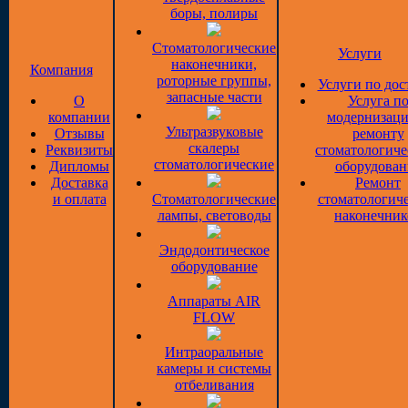
боры, полиры
Стоматологические
Услуги
наконечники,
Компания
роторные группы,
Услуги по дос
запасные части
О
Услуга п
компании
модернизаци
Ультразвуковые
Отзывы
ремонту
скалеры
Реквизиты
стоматологиче
стоматологические
Дипломы
оборудован
Доставка
Ремонт
и оплата
Стоматологические
стоматологич
лампы, световоды
наконечник
Эндодонтическое
оборудование
Аппараты AIR
FLOW
Интраоральные
камеры и системы
отбеливания