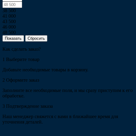
38 500
41 000
43 500
46 000
48 500
Сбросить
Как сделать заказ?
1
Выберите товар
Добавьте необходимые товары в корзину.
2
Оформите заказ
Заполните все необходимые поля, и мы сразу приступим к его
обработке.
3
Подтверждение заказа
Наш менеджер свяжется с вами в ближайшее время для
уточнения деталей.