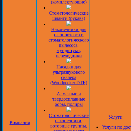
(комплектующие)
Стоматологические
шланги (рукава)
Наконечники для
слюноотсоса и
стоматологического
пылесоса,
мундштуки,
переходники
Насадки для
ультразвукового
скалера
(Woodpecker DTE)
Алмазные и
твердосплавные
боры, полиры
Стоматологические
Услуги
наконечники,
Компания
роторные группы,
Услуги по дос