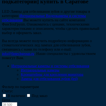
подкатегории] купить в Саратове
LED Лампы для отбеливания зубов и другие товары в
категории
Интраоральные Видеокамеры и системы
отбеливания
Вы можете купить на сайте компании
ФинТехГрупп. Ознакомьтесь с ценами, техническими
характеристиками и описанием, чтобы сделать правильный
выбор и оформить заказ.
Вы всегда можете получить подробную информацию о
стоматологических лед лампах для отбеливания зубов,
связавшись с нами по телефону или e-mail:
info@fintechgroup.ru
. Наши специалисты с удовольствием
помогут Вам.
Интраоральные камеры и системы отбеливания
Интраоральные камеры
Кронштейны для крепления монитора
Лампы для отбеливания зубов (led)
Фильтр по параметрам
Статус
В наличии
Под заказ
Цена