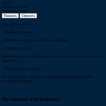
21 450
Производитель
Дополнительно
Сбросить
Как сделать заказ?
1
Выберите товар
Добавьте необходимые товары в корзину.
2
Оформите заказ
Заполните все необходимые поля, и мы сразу приступим к его
обработке.
3
Подтверждение заказа
Наш менеджер свяжется с вами в ближайшее время для
уточнения деталей.
Не нашли что искали?