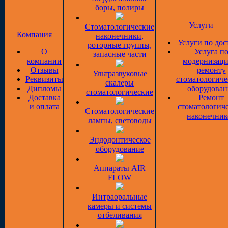
боры, полиры
Услуги
Стоматологические
Компания
наконечники,
Услуги по дос
роторные группы,
О
Услуга п
запасные части
компании
модернизаци
Отзывы
ремонту
Ультразвуковые
Реквизиты
стоматологиче
скалеры
Дипломы
оборудован
стоматологические
Доставка
Ремонт
и оплата
стоматологич
Стоматологические
наконечник
лампы, световоды
Эндодонтическое
оборудование
Аппараты AIR
FLOW
Интраоральные
камеры и системы
отбеливания