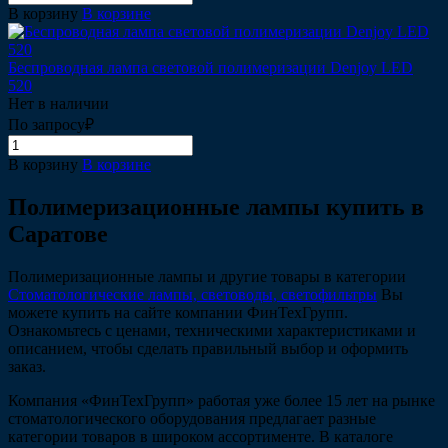
В корзину
В корзине
Беспроводная лампа световой полимеризации Denjoy LED
520
Нет в наличии
По запросу₽
В корзину
В корзине
Полимеризационные лампы купить в
Саратове
Полимеризационные лампы и другие товары в категории
Cтоматологические лампы, световоды, светофильтры
Вы
можете купить на сайте компании ФинТехГрупп.
Ознакомьтесь с ценами, техническими характеристиками и
описанием, чтобы сделать правильный выбор и оформить
заказ.
Компания «ФинТехГрупп» работая уже более 15 лет на рынке
стоматологического оборудования предлагает разные
категории товаров в широком ассортименте. В каталоге