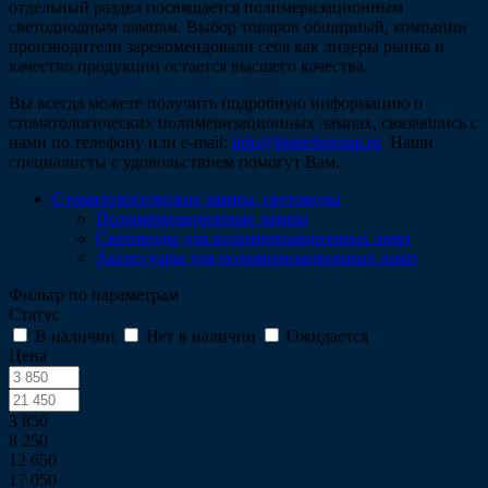
отдельный раздел посвящается полимеризационным
светодиодным лампам. Выбор товаров обширный, компании
производители зарекомендовали себя как лидеры рынка и
качество продукции остается высшего качества.
Вы всегда можете получить подробную информацию о
стоматологических полимеризационных лампах, связавшись с
нами по телефону или e-mail:
info@fintechgroup.ru
. Наши
специалисты с удовольствием помогут Вам.
Стоматологические лампы, световоды
Полимеризационные лампы
Световоды для полимеризационных ламп
Аксессуары для полимеризационных ламп
Фильтр по параметрам
Статус
В наличии
Нет в наличии
Ожидается
Цена
3 850
8 250
12 650
17 050