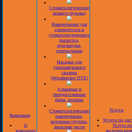
Стоматологические
шланги (рукава)
Наконечники для
слюноотсоса и
стоматологического
пылесоса,
мундштуки,
переходники
Насадки для
ультразвукового
скалера
(Woodpecker DTE)
Алмазные и
твердосплавные
боры, полиры
Услуги
Стоматологические
Компания
наконечники,
Услуги по дос
роторные группы,
О
Услуга п
запасные части
компании
модернизаци