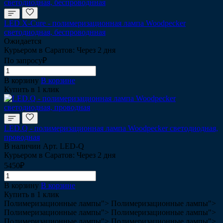
LED Х-Cure - полимеризационная лампа Woodpecker
светодиодная, беспроводнная
Ожидается
Курьером в Саратов: Через 2 дня
По запросу₽
В корзину
В корзине
Купить в 1 клик
LED.Q - полимеризационная лампа Woodpecker cветодиодная,
проводная
В наличии
Арт.
LED-Q
Курьером в Саратов: Через 2 дня
5450₽
В корзину
В корзине
Купить в 1 клик
Полимеризационные лампы">
Полимеризационные лампы">
Полимеризационные лампы">
Полимеризационные лампы">
Полимеризационные лампы">
Полимеризационные лампы">