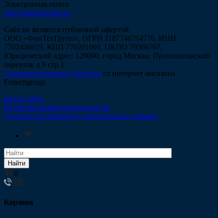
Электронная почта:
info@fintechgroup.ru
Сайт не является публичной офертой
ООО «ФинТехГрупп», ОГРН 1187746764776, ИНН
7702436619, КПП 770201001, ОКПО 79366767,
Юридический адрес: 129090, город Москва, Протопоповский
переулок д.9 стр.1
Стоматологические запчасти
от интернет магазина
Fintechgroup.
Карта сайта
Политика конфиденциальности
Согласие на обработку персональных данных
Найти
0
Корзина